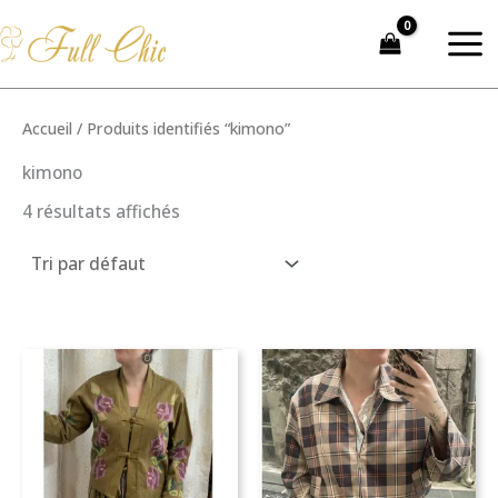
Aller
au
contenu
Accueil
/ Produits identifiés “kimono”
kimono
4 résultats affichés
Ce
produit
a
plusieurs
variations.