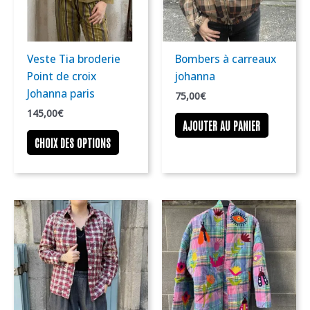
Les
options
peuvent
être
Veste Tia broderie
Bombers à carreaux
choisies
Point de croix
johanna
sur
Johanna paris
75,00
€
la
145,00
€
page
AJOUTER AU PANIER
du
CHOIX DES OPTIONS
produit