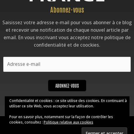
Adresse
Abonnez-vous
e-
Saisissez votre adresse e-mail pour vous abonner à ce blog
mail
et recevoir une notification de chaque nouvel article par
email. En vous inscrivant vous acceptez notre politique de
confidentialité et de coockies.
ABONNEZ-VOUS
Confidentialité et cookies : ce site utilise des cookies. En continuant à
utiliser ce site Web, vous acceptez leur utilisation.
Pour en savoir plus, notamment sur la façon de contrôler les
cookies, consultez :
Politique relative aux cookies
Copyright © 2026 Sacs Pochettes Fullchic ·
réalisé par Web DP
·
Accueil
·
Mentions Légales
·
Confidentialité
·
CVG
·
Contact