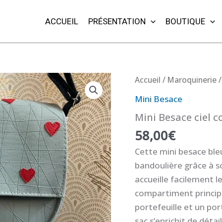
ACCUEIL
PRÉSENTATION
BOUTIQUE
quantité
Accueil
/
Maroquinerie
de
Mini Besace
Mini
Mini Besace ciel c
Besace
58,00
€
ciel
coeurs
Cette mini besace bleu
bandoulière grâce à s
accueille facilement l
compartiment principa
portefeuille et un por
sac s’enrichit de détai