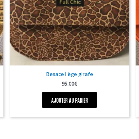
Besace liège girafe
95,00
€
AJOUTER AU PANIER