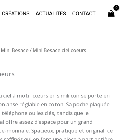
CRÉATIONS
ACTUALITÉS
CONTACT
/
Mini Besace
/ Mini Besace ciel coeurs
oeurs
 ciel à motif cœurs en simili cuir se porte en
on anse réglable en coton. Sa poche plaquée
e téléphone ou les clés, tandis que le
l offre assez d’espace pour un grand
te-monnaie. Spacieux, pratique et original, ce
ls raffinés qui en font une pièce à part entière