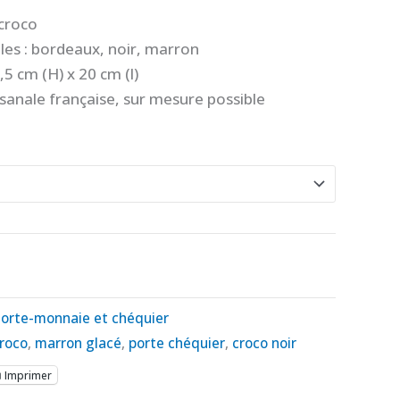
 croco
bles : bordeaux, noir, marron
,5 cm (H) x 20 cm (l)
isanale française, sur mesure possible
orte-monnaie et chéquier
roco
,
marron glacé
,
porte chéquier
,
croco noir
Imprimer