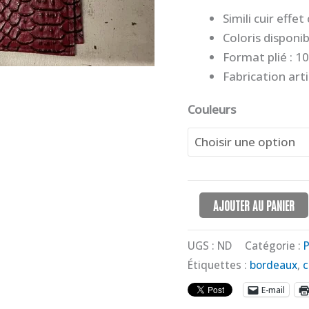
Simili cuir effet
Coloris disponi
Format plié : 10
Fabrication art
Couleurs
AJOUTER AU PANIER
UGS :
ND
Catégorie :
P
Étiquettes :
bordeaux
,
c
E-mail