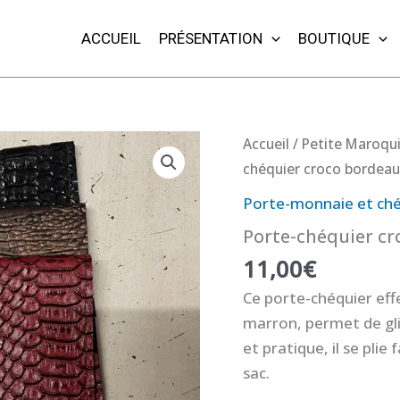
ACCUEIL
PRÉSENTATION
BOUTIQUE
quantité
Accueil
/
Petite Maroqui
de
chéquier croco bordeau
Porte-
Porte-monnaie et ché
chéquier
Porte-chéquier cr
croco
11,00
€
bordeaux,
noir
Ce porte-chéquier eff
ou
marron, permet de gli
marron
et pratique, il se plie
sac.