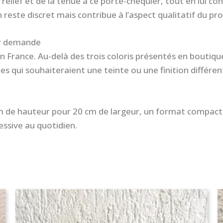
du relief et de la tenue à ce porte-chéquier, tout en lui c
 reste discret mais contribue à l’aspect qualitatif du prod
ur demande
n France. Au-delà des trois coloris présentés en boutiq
es qui souhaiteraient une teinte ou une finition différen
m de hauteur pour 20 cm de largeur, un format compact q
essive au quotidien.